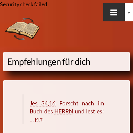
Security check failed
Skip
to
content
Empfehlungen für dich
Jes 34,16
Forscht nach im
Buch des
HERRN
und lest es!
…
[SLT]