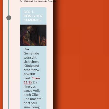
Saul, König nach dem Herzen der Gemeinde
DER 1.
KÖNIG DER
GEMEINDE
Die
Gemeinde
wünscht
sich einen
König und
erhält bzw.
erwählt
Saul:
1Sam
11,15
Da
ging das
ganze Volk
nach Gilgal
und machte
dort Saul
zum König