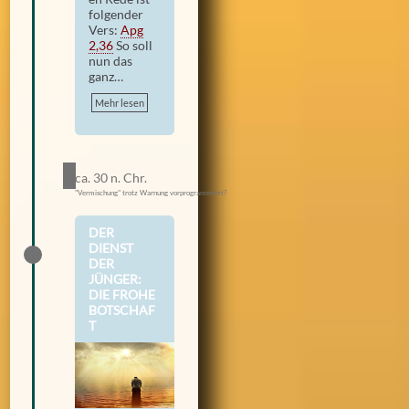
folgender
Vers:
Apg
2,36
So soll
nun das
ganz…
Mehr lesen
ca. 30 n. Chr.
"Vermischung" trotz Warnung vorprogrammiert?
DER
DIENST
DER
JÜNGER:
DIE FROHE
BOTSCHAF
T