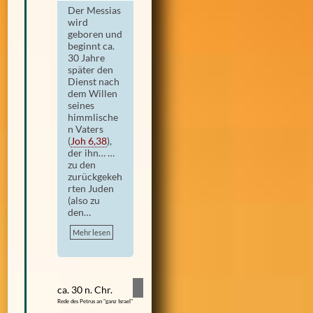
Der Messias
wird
geboren und
beginnt ca.
30 Jahre
später den
Dienst nach
dem Willen
seines
himmlische
n Vaters
(
Joh 6,38
)
,
der ihn… …
zu den
zurückgekeh
rten Juden
(also zu
den…
Mehr lesen
ca. 30 n. Chr.
Rede des Petrus an "ganz Israel"