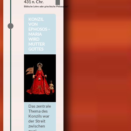
431 n. Chr.
Biblische Lehre oder griechische Philosophie?
KONZIL
VON
EPHOSOS –
MARIA
WIRD
MUTTER
GOTTES
Das zentrale
Thema des
Konzils war
der Streit
zwischen
zwei