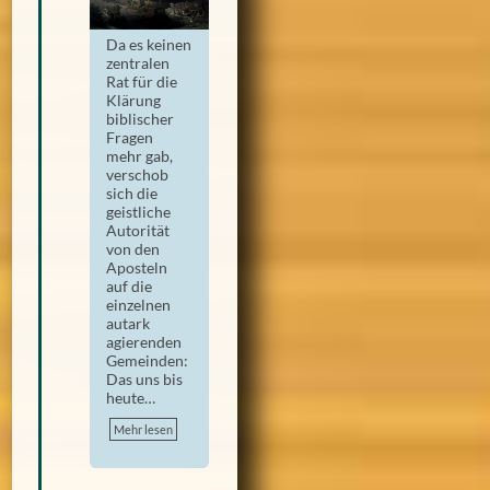
Da es keinen
zentralen
Rat für die
Klärung
biblischer
Fragen
mehr gab,
verschob
sich die
geistliche
Autorität
von den
Aposteln
auf die
einzelnen
autark
agierenden
Gemeinden:
Das uns bis
heute…
Mehr lesen