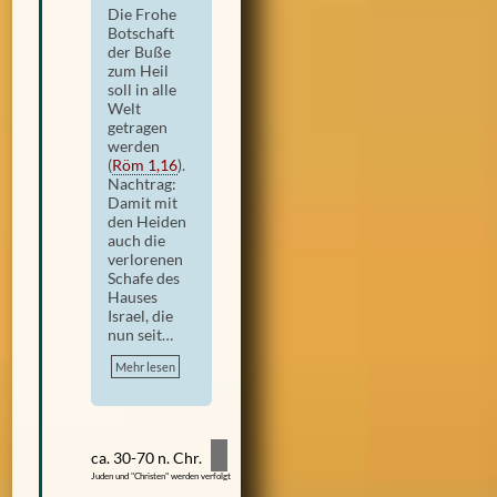
Die Frohe
Botschaft
der Buße
zum Heil
soll in alle
Welt
getragen
werden
(
Röm 1,16
)
.
Nachtrag:
Damit mit
den Heiden
auch die
verlorenen
Schafe des
Hauses
Israel, die
nun seit…
Mehr lesen
ca. 30-70 n. Chr.
Juden und "Christen" werden verfolgt