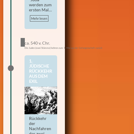
werden zum
ersten Mal…
Mehr lesen
ca. 540 v. Chr.
Die Juden (zwei Stämme) kehren zum 1. Mal aus der Gefangenschaft zurück
1.
JÜDISCHE
RÜCKKEHR
AUS DEM
EXIL
Rückkehr
der
Nachfahren
der zwei