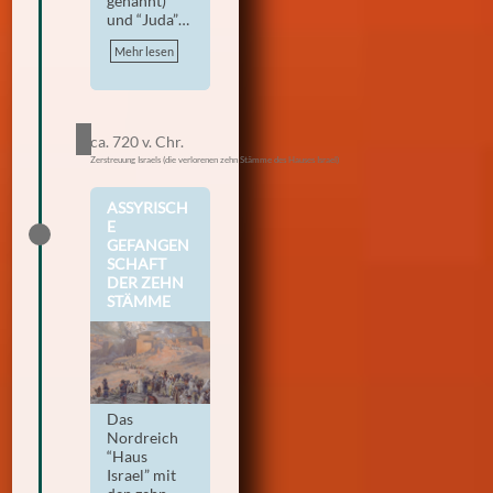
genannt)
und “Juda”…
Mehr lesen
ca. 720 v. Chr.
Zerstreuung Israels (die verlorenen zehn Stämme des Hauses Israel)
ASSYRISCH
E
GEFANGEN
SCHAFT
DER ZEHN
STÄMME
Das
Nordreich
“Haus
Israel” mit