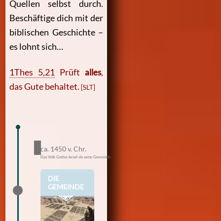
Quellen selbst durch.
Beschäftige dich mit der
biblischen Geschichte –
es lohnt sich…
1Thes 5,21
Prüft
alles
,
das Gute behaltet.
[SLT]
ca. 1450 v. Chr.
Das Volk Gottes Israel als seine Gemeinde
DIE
GEMEINDE