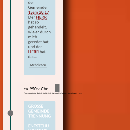
der
Gemeinde:
1Sam 28,17
Der
HERR
hat so
gehandelt,
wie er durch
mich
geredet hat,
und der
HERR
hat
das…
Mehr lesen
ca. 950 v. Chr.
Das vereinte Reich teilt sich in zwei Häuser: Israel und Juda
GROSSE G
EMEINDET
RENNUNG –
E
NTSTEHUN