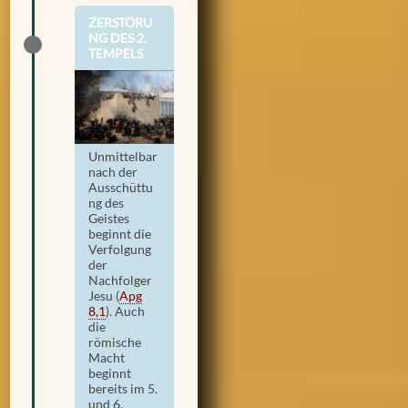
ZERSTÖRU
NG DES 2.
TEMPELS
Unmittelbar
nach der
Ausschüttu
ng des
Geistes
beginnt die
Verfolgung
der
Nachfolger
Jesu
(
Apg
8,1
)
. Auch
die
römische
Macht
beginnt
bereits im 5.
und 6.