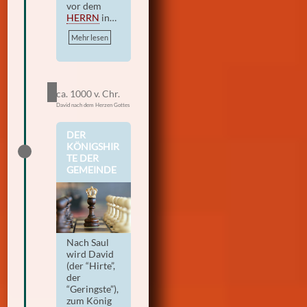
vor dem
HERRN
in…
Mehr lesen
ca. 1000 v. Chr.
David nach dem Herzen Gottes
DER
KÖNIGSHIR
TE DER
GEMEINDE
Nach Saul
wird David
(der “Hirte”,
der
“Geringste”),
zum König