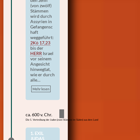
den zehn
(von zwölf)
Stämmen
wird durch
Assyrien in
Gefangensc
haft
weggeführt:
2Kö 17,23
bis der
HERR
Israel
vor seinem
Angesicht
hinwegtat,
wie er durch
alle…
Mehr lesen
ca. 600 v. Chr.
Die 1. Vertreibung der Juden (zwei Stämme im Süden) aus dem Land
1. EXIL
JUDAS