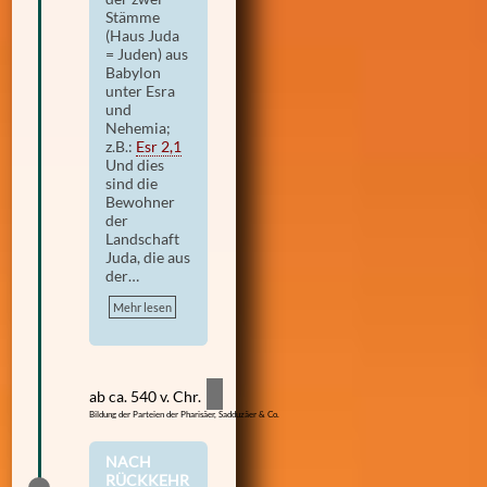
Stämme
(Haus Juda
= Juden) aus
Babylon
unter Esra
und
Nehemia;
z.B.:
Esr 2,1
Und dies
sind die
Bewohner
der
Landschaft
Juda, die aus
der…
Mehr lesen
ab ca. 540 v. Chr.
Bildung der Parteien der Pharisäer, Sadduzäer & Co.
NACH
RÜCKKEHR