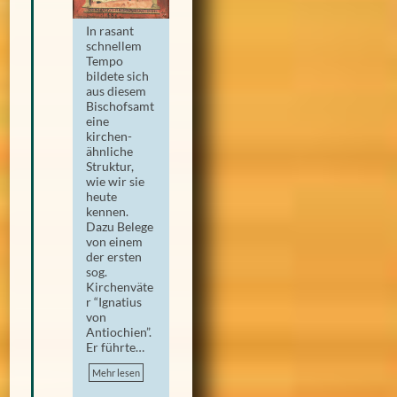
In rasant
schnellem
Tempo
bildete sich
aus diesem
Bischofsamt
eine
kirchen-
ähnliche
Struktur,
wie wir sie
heute
kennen.
Dazu Belege
von einem
der ersten
sog.
Kirchenväte
r “Ignatius
von
Antiochien”.
Er führte…
Mehr lesen