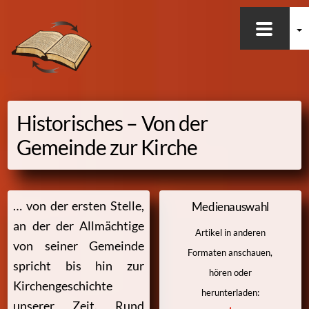
Skip
to
content
Historisches – Von der
Gemeinde zur Kirche
… von der ersten Stelle,
Medienauswahl
an der der Allmächtige
Artikel in anderen
von seiner Gemeinde
Formaten anschauen,
spricht bis hin zur
hören oder
Kirchengeschichte
herunterladen:
unserer Zeit. Rund