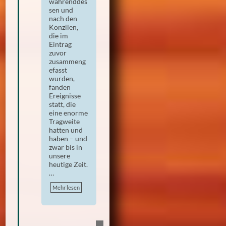
währenddes
sen und
nach den
Konzilen,
die im
Eintrag
zuvor
zusammeng
efasst
wurden,
fanden
Ereignisse
statt, die
eine enorme
Tragweite
hatten und
haben – und
zwar bis in
unsere
heutige Zeit.
…
Mehr lesen