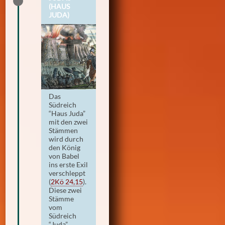
(HAUS
JUDA)
Das
Südreich
“Haus Juda”
mit den zwei
Stämmen
wird durch
den König
von Babel
ins erste Exil
verschleppt
(
2Kö 24,15
)
.
Diese zwei
Stämme
vom
Südreich
“Juda”