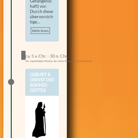
Gefangensc
haft) vor.
Durch diese
übervorsich
tige…
Mehr lesen
ca. 5 v. Chr. - 30 n. Chr.
Der angekündigte Messias, der wahre König der Gemeinde Israel
GEBURT &
DIENST DES
SOHNES
GOTTES