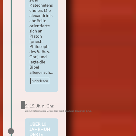
Katechetens
chulen. Die
alexandrinis
che Seite
orientierte
sich an
Platon
(griech.
Philosoph
des 5. Jh. v.
Chr.) und
legte die
Bibel
allegorisch…
Mehr lesen
5.-15. Jh. n. Chr.
Bis zur Reformation: Große Ost-West-Spaltung, Inquisition & Co.
ÜBER 10
JAHRHUN
DERTE