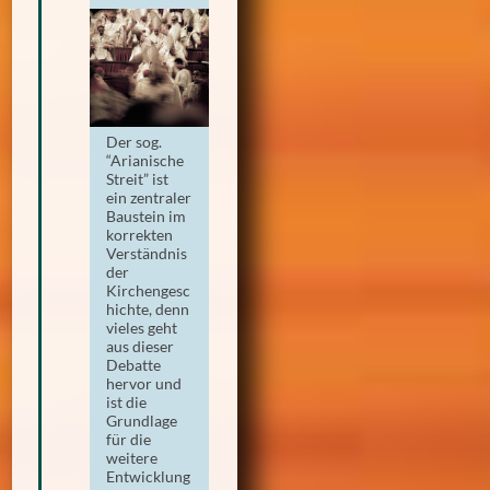
Der sog.
“Arianische
Streit” ist
ein zentraler
Baustein im
korrekten
Verständnis
der
Kirchengesc
hichte, denn
vieles geht
aus dieser
Debatte
hervor und
ist die
Grundlage
für die
weitere
Entwicklung