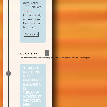
dem Vater
…”, “… da, wo
Jesus
Christus ist,
ist auch die
katholische
Kirche.”…
Mehr lesen
4. Jh. n. Chr.
Der "Arianische Streit" um die Klärung der "Natur" Jesu, später Streit um "Dreieinigkeit"
1. GROSSE K
IRCHENSTR
EIT – G
LAUBENSB
EKENNTNI
S “
NICÄNO-K
ONSTANTI
NOPOLITAN
UM”