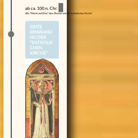
ab ca. 100 n. Chr.
Alle "Macht und Ehre" dem Bischof und der katholischen Kirche?
ERSTE
ERWÄHNU
NG DER
“KATHOLIS
CHEN
KIRCHE”