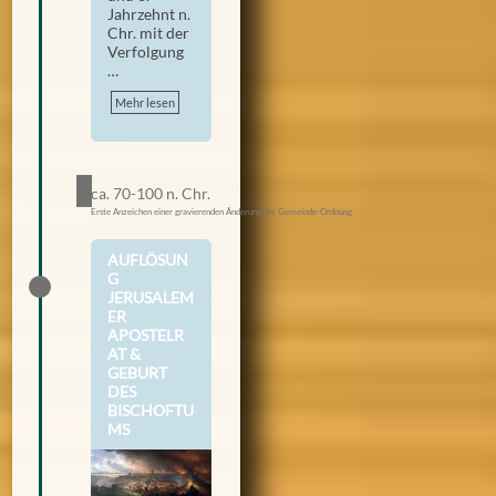
Jahrzehnt n.
Chr. mit der
Verfolgung
…
Mehr lesen
ca. 70-100 n. Chr.
Erste Anzeichen einer gravierenden Änderung der Gemeinde-Ordnung
AUFLÖSUN
G
JERUSALEM
ER
APOSTELR
AT &
GEBURT
DES
BISCHOFTU
MS