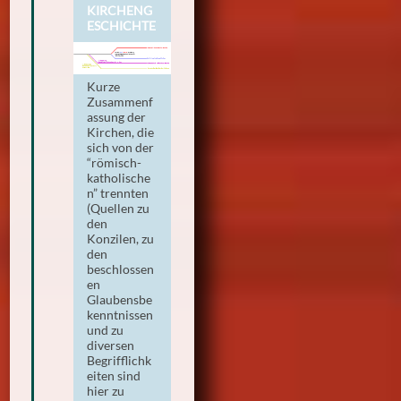
KIRCHENG
ESCHICHTE
Kurze
Zusammenf
assung der
Kirchen, die
sich von der
“römisch-
katholische
n” trennten
(Quellen zu
den
Konzilen, zu
den
beschlossen
en
Glaubensbe
kenntnissen
und zu
diversen
Begrifflichk
eiten sind
hier zu