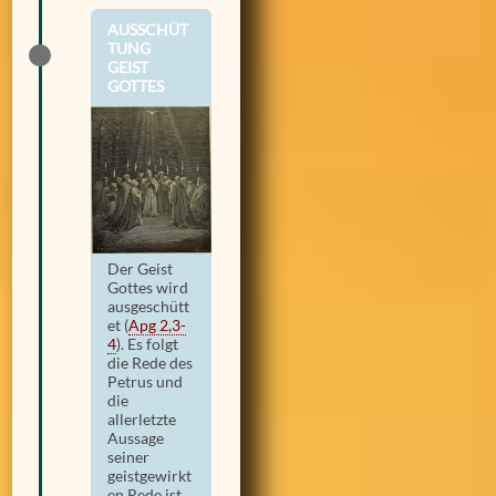
AUSSCHÜT
TUNG
GEIST
GOTTES
Der Geist
Gottes wird
ausgeschütt
et
(
Apg 2,3-
4
)
. Es folgt
die Rede des
Petrus und
die
allerletzte
Aussage
seiner
geistgewirkt
en Rede ist