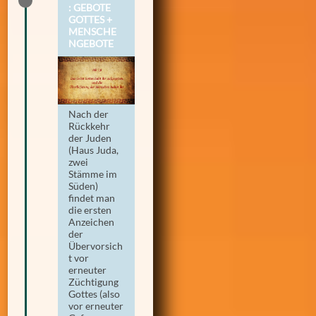
: GEBOTE
GOTTES +
MENSCHE
NGEBOTE
Nach der
Rückkehr
der Juden
(Haus Juda,
zwei
Stämme im
Süden)
findet man
die ersten
Anzeichen
der
Übervorsich
t vor
erneuter
Züchtigung
Gottes (also
vor erneuter