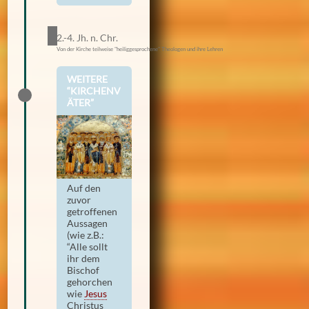
2.-4. Jh. n. Chr.
Von der Kirche teilweise "heiliggesprochene" Theologen und ihre Lehren
WEITERE
“KIRCHENV
ÄTER”
Auf den
zuvor
getroffenen
Aussagen
(wie z.B.:
“Alle sollt
ihr dem
Bischof
gehorchen
wie
Jesus
Christus