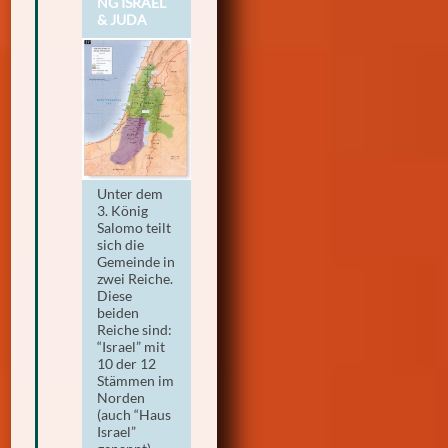
G ISRAEL &
JUDA
Unter dem
3. König
Salomo teilt
sich die
Gemeinde in
zwei Reiche.
Diese
beiden
Reiche sind:
“Israel” mit
10 der 12
Stämmen im
Norden
(auch “Haus
Israel”