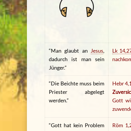
“Man glaubt an
Jesus
,
Lk 14,2
dadurch ist man sein
nachkom
Jünger.”
“Die Beichte muss beim
Hebr 4,1
Priester abgelegt
Zuversic
werden.”
Gott wi
zuwende
“Gott hat kein Problem
Röm 1,2