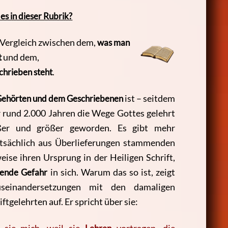
s in dieser Rubrik?
n Vergleich zwischen dem,
was man
t
und dem,
chrieben steht
.
ehörten und dem Geschriebenen
ist – seitdem
 rund 2.000 Jahren die Wege Gottes gelehrt
er und größer geworden. Es gibt mehr
ptsächlich aus Überlieferungen stammenden
ise ihren Ursprung in der Heiligen Schrift,
hende Gefahr
in sich. Warum das so ist, zeigt
einandersetzungen mit den damaligen
ftgelehrten auf. Er spricht über sie: