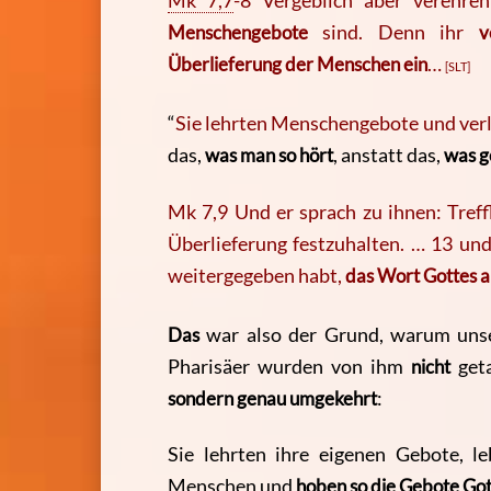
Mk 7,7
-
8 Vergeblich aber verehren
Menschengebote
sind. Denn ihr
v
Überlieferung der Menschen ein
…
[SLT]
“
Sie lehrten Menschengebote und verl
das,
was man so hört
, anstatt das,
was g
Mk 7,9 Und er sprach zu ihnen: Treff
Überlieferung festzuhalten. … 13 un
weitergegeben habt,
das Wort Gottes a
Das
war also der Grund, warum unse
Pharisäer wurden von ihm
nicht
get
sondern genau umgekehrt
:
Sie lehrten ihre eigenen Gebote, l
Menschen und
hoben so die Gebote Got