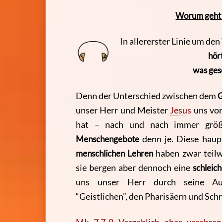
Worum geht e
In allererster Linie um de
hör
was ges
Denn der Unterschied zwischen dem
G
unser Herr und Meister
Jesus
uns vor
hat – nach und nach immer größ
Menschengebote
denn je. Diese hau
menschlichen Lehren
haben zwar teilwe
sie bergen aber dennoch eine
schleic
uns unser Herr durch seine Aus
“Geistlichen”, den Pharisäern und Schri