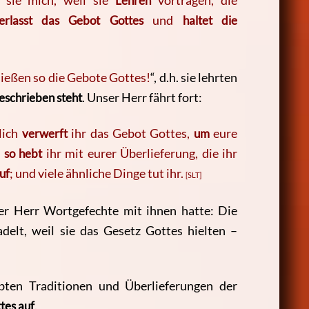
 sie mich, weil sie
Lehren
vortragen, die
erlasst das Gebot Gottes
und
haltet die
ießen so die Gebote Gottes!
“, d.h. sie lehrten
eschrieben steht
. Unser Herr fährt fort:
lich
verwerft
ihr das Gebot Gottes,
um
eure
d
so hebt
ihr mit eurer Überlieferung, die ihr
uf
; und viele ähnliche Dinge tut ihr.
[SLT]
r Herr Wortgefechte mit ihnen hatte: Die
adelt, weil sie das Gesetz Gottes hielten –
ebten Traditionen und Überlieferungen der
tes auf
.