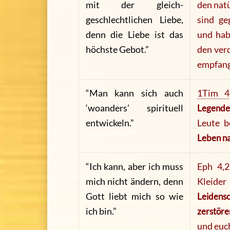
mit der gleich-
den natü
geschlechtlichen Liebe,
sind ge
denn die Liebe ist das
und ha
höchste Gebot.”
den verd
empfan
“Man kann sich auch
1Tim 4
‘woanders’ spirituell
Legende
entwickeln.”
Leute b
Leben na
“Ich kann, aber ich muss
Eph 4,2
mich nicht ändern, denn
Kleid
Gott liebt mich so wie
Leidens
ich bin.”
zerstöre
und euc