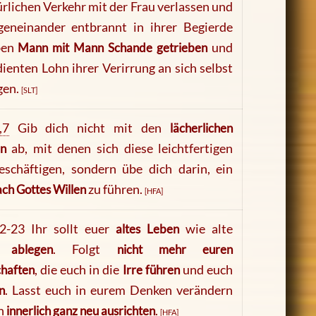
rlichen Verkehr mit der Frau verlassen und
geneinander entbrannt in ihrer Begierde
ben
Mann mit Mann Schande
getrieben
und
ienten Lohn ihrer Verirrung an sich selbst
gen.
[SLT]
,7
Gib dich nicht mit den
lächerlichen
n
ab, mit denen sich diese leichtfertigen
eschäftigen, sondern übe dich darin, ein
ch Gottes Willen
zu führen.
[HFA]
2-23 Ihr sollt euer
altes Leben
wie alte
er
ablegen
. Folgt
nicht mehr euren
chaften
, die euch in die
Irre führen
und euch
n
. Lasst euch in eurem Denken verändern
h
innerlich ganz neu ausrichten
.
[HFA]