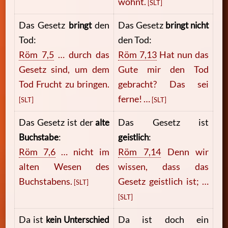
wohnt.
[SLT]
Das Gesetz
bringt
den
Das Gesetz
bringt nicht
Tod:
den Tod:
Röm 7,5
… durch das
Röm 7,13
Hat nun das
Gesetz sind, um dem
Gute mir den Tod
Tod Frucht zu bringen.
gebracht? Das sei
ferne! …
[SLT]
[SLT]
Das Gesetz ist der
alte
Das Gesetz ist
Buchstabe
:
geistlich
:
Röm 7,6
… nicht im
Röm 7,14
Denn wir
alten Wesen des
wissen, dass das
Buchstabens.
Gesetz geistlich ist; …
[SLT]
[SLT]
Da ist
kein Unterschied
Da ist doch ein