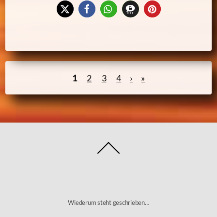
1
2
3
4
›
»
Back
To
Top
Wiederum steht geschrieben…