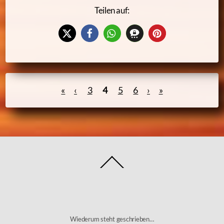
Teilen auf:
«
‹
3
4
5
6
›
»
Back
To
Top
Wiederum steht geschrieben…