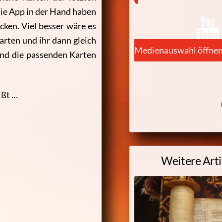
ie App in der Hand haben
ecken. Viel besser wäre es
arten und ihr dann gleich
Medienauswahl öffne
und die passenden Karten
ißt …
Weitere Art