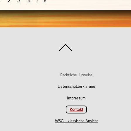
1
2
3
4
›
»
Back
To
Top
Rechtliche Hinweise
Datenschutzerklärung
Impressum
Kontakt
WSG – klassische Ansicht