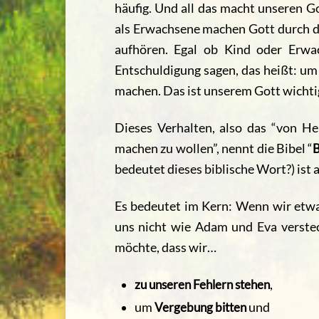
häufig. Und all das macht unseren Go
als Erwachsene machen Gott durch di
aufhören. Egal ob Kind oder Erwa
Entschuldigung sagen
, das heißt: u
machen. Das ist unserem Gott wichtig
Dieses Verhalten, also das “von H
machen zu wollen”, nennt die Bibel “
B
bedeutet dieses biblische Wort?) ist 
Es bedeutet im Kern: Wenn wir etwa
uns nicht wie Adam und Eva verstec
möchte, dass wir…
zu unseren Fehlern stehen
,
um
Vergebung bitten
und