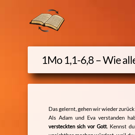
Skip
to
content
1Mo 1,1-
6,8 – Wie al
Das gelernt, gehen wir wieder zurück
Als Adam und Eva verstanden hab
versteckten sich vor Gott
.
Kennst du 