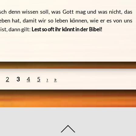
nsch denn wissen soll, was Gott mag und was nicht, das
ben hat, damit wir so leben können, wie er es von uns
st, dann gilt:
Lest so oft ihr könnt in der Bibel!
2
3
4
5
›
»
Back
To