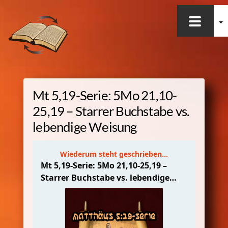
Skip
to
Sonstiges
content
Worum geht es hier?
Aktuelles
Mt 5,19-
Serie: 5Mo 21,10-
Was wäre wenn …
25,19 – Starrer Buchstabe vs.
lebendige Weisung
WSG-Bücher
MySword
WSG-Radio
Podcast