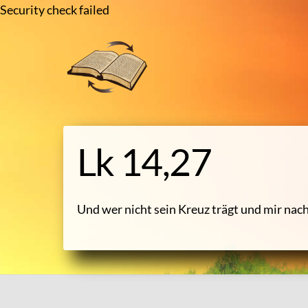
Heili
Security check failed
Skip
to
content
Lk 14,27
Und wer nicht sein Kreuz trägt und mir na