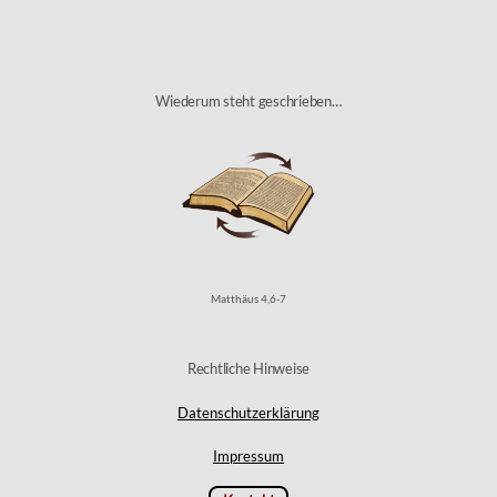
Liebe
Top
Einwände gegen Gottes Gesetz?
Von der Gemeinde zur Kirche
Himmel, Hölle, Dämonen, Seele & Co.
Wiederum steht geschrieben…
Sabbat
Feste Gottes – Übersicht
Seminare & Vorträge
Torah für Kids
Dokumentationen
Matthäus 4,6-7
Rechtliche Hinweise
Sonstiges
Datenschutzerklärung
Impressum
Worum geht es hier?