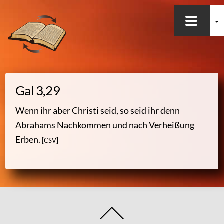
Skip
Dokumentationen
to
Seminare & Vorträge
content
Bilder
Heiliges Wort & heilender Klang
Gal 3,29
Wenn ihr aber Christi seid, so seid ihr denn
Abrahams Nachkommen und nach Verheißung
Oft besucht
Erben.
[CSV]
Bergpredigt
Worum geht es hier?
Back
Empfehlungen für dich
To