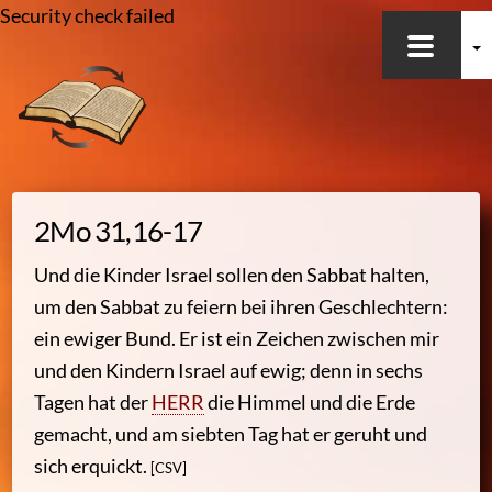
Heiliges Wort & heilender Klang
Security check failed
Skip
to
content
Oft besucht
2Mo 31,16-17
Bergpredigt
Und die Kinder Israel sollen den Sabbat halten,
Worum geht es hier?
um den Sabbat zu feiern bei ihren Geschlechtern:
Empfehlungen für dich
Liebe
ein ewiger Bund. Er ist ein Zeichen zwischen mir
Einwände gegen Gottes Gesetz?
und den Kindern Israel auf ewig; denn in sechs
Von der Gemeinde zur Kirche
Tagen hat der
HERR
die Himmel und die Erde
Himmel, Hölle, Dämonen, Seele & Co.
gemacht, und am siebten Tag hat er geruht und
Sabbat
sich erquickt.
[CSV]
Feste Gottes – Übersicht