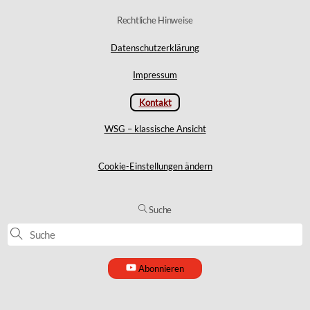
MySword
Rechtliche Hinweise
Datenschutzerklärung
WSG-Radio
Podcast
Impressum
Kontakt
Übersetzung
WSG – klassische Ansicht
WSG – klassische Ansicht
Cookie-Einstellungen ändern
Suche
Abonnieren