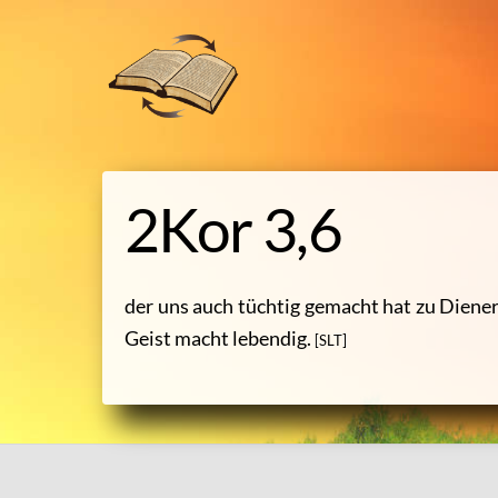
Heili
Skip
to
content
2Kor 3,6
der uns auch tüchtig gemacht hat zu Diener
Geist macht lebendig.
[SLT]