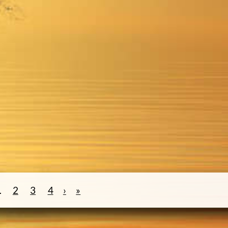
1
2
3
4
›
»