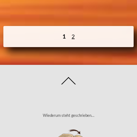
1
2
Back
To
Top
Wiederum steht geschrieben…