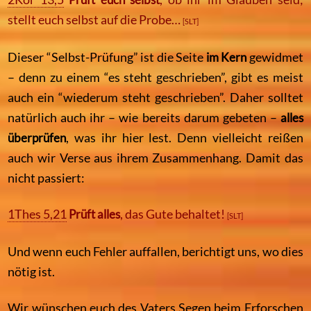
stellt euch selbst auf die Probe…
[SLT]
Dieser “Selbst-Prüfung” ist die Seite
im Kern
gewidmet
– denn zu einem “es steht geschrieben”, gibt es meist
auch ein “wiederum steht geschrieben”. Daher solltet
natürlich auch ihr – wie bereits darum gebeten –
alles
überprüfen
, was ihr hier lest. Denn vielleicht reißen
auch wir Verse aus ihrem Zusammenhang. Damit das
nicht passiert:
1Thes 5,21
Prüft alles
, das Gute behaltet!
[SLT]
Und wenn euch Fehler auffallen, berichtigt uns, wo dies
nötig ist.
Wir wünschen euch des Vaters Segen beim Erforschen