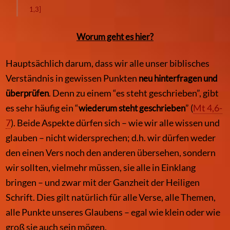
1,3]
Worum geht es hier?
Hauptsächlich darum, dass wir alle unser biblisches
Verständnis in gewissen Punkten
neu hinterfragen und
überprüfen
. Denn zu einem “es steht geschrieben”, gibt
es sehr häufig ein “
wiederum steht geschrieben
”
(
Mt 4,6-
7
)
. Beide Aspekte dürfen sich – wie wir alle wissen und
glauben – nicht widersprechen; d.h. wir dürfen weder
den einen Vers noch den anderen übersehen, sondern
wir sollten, vielmehr müssen, sie alle in Einklang
bringen – und zwar mit der Ganzheit der Heiligen
Schrift. Dies gilt natürlich für alle Verse, alle Themen,
alle Punkte unseres Glaubens – egal wie klein oder wie
groß sie auch sein mögen.