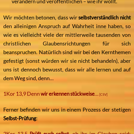
verändern und veröffentlichen – wie ihr wollt.
Wir möchten betonen, dass wir
selbstverständlich nicht
den alleinigen Anspruch auf Wahrheit inne haben, so
wie es vielleicht viele der mittlerweile tausenden von
christlichen Glaubensrichtungen für sich
beanspruchen. Natürlich sind wir bei den Kernthemen
gefestigt (sonst würden wir sie nicht behandeln), aber
uns ist dennoch bewusst, dass wir alle lernen und auf
dem Weg sind, denn…
1Kor 13,9 Denn
wir erkennen stückweise
…
[CSV]
Ferner befinden wir uns in einem Prozess der stetigen
Selbst-Prüfung
:
2Kor 13,5
Prüft euch selbst
, ob ihr im Glauben seid;