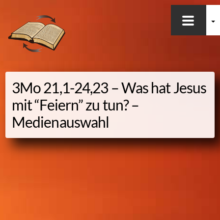
Worum geht es hier?
Skip
Aktuelles
to
Was wäre wenn …
content
WSG-Bücher
3Mo 21,1-24,23 – Was hat
Jesus
MySword
mit “Feiern” zu tun? –
WSG-Radio
Medienauswahl
Podcast
Übersetzung
WSG – klassische Ansicht