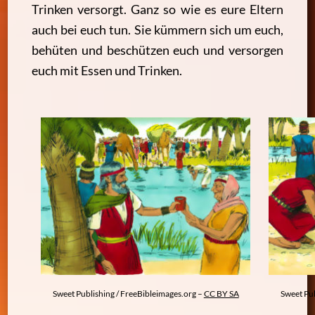
Trinken versorgt. Ganz so wie es eure Eltern
auch bei euch tun. Sie kümmern sich um euch,
behüten und beschützen euch und versorgen
euch mit Essen und Trinken.
Sweet Publishing / FreeBibleimages.org –
CC BY SA
Sweet Pub