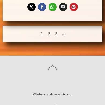
1
2
3
4
Back
To
Top
Wiederum steht geschrieben…