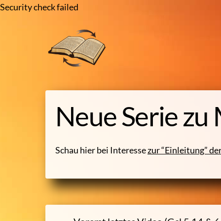
Security check failed
Skip
to
content
Neue Serie zu
Schau hier bei Interesse
zur “Einleitung” de