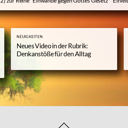
6,2) zur Reihe “Einwände gegen Gottes Gesetz”
Einle
NEUIGKEITEN
Neues Video in der Rubrik:
Denkanstöße für den Alltag
Back