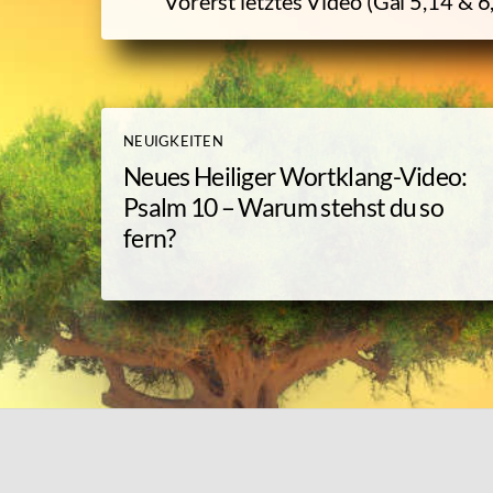
Vorerst letztes Video (Gal 5,14 & 
NEUIGKEITEN
Neues Heiliger Wortklang-Video:
Psalm 10 – Warum stehst du so
fern?