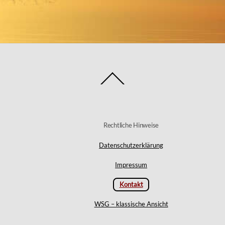
benutzen,
um
die
Lautstärke
zu
Back
regeln.
To
Top
Rechtliche Hinweise
Datenschutzerklärung
Impressum
Kontakt
WSG – klassische Ansicht