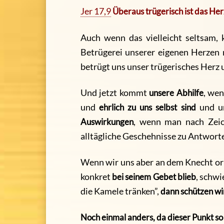
Jer 17,9
Überaus trügerisch ist das Her
Auch wenn das vielleicht seltsam,
Betrügerei unserer eigenen Herzen 
betrügt uns unser trügerisches Herz
Und jetzt kommt
unsere Abhilfe
, we
und
ehrlich zu uns selbst
sind
und u
Auswirkungen
, wenn man nach Zeic
alltägliche Geschehnisse zu Antwort
Wenn wir uns aber an dem Knecht ori
konkret
bei seinem Gebet blieb
, schwi
die Kamele tränken”,
dann schützen wir
Noch einmal anders, da dieser Punkt so 