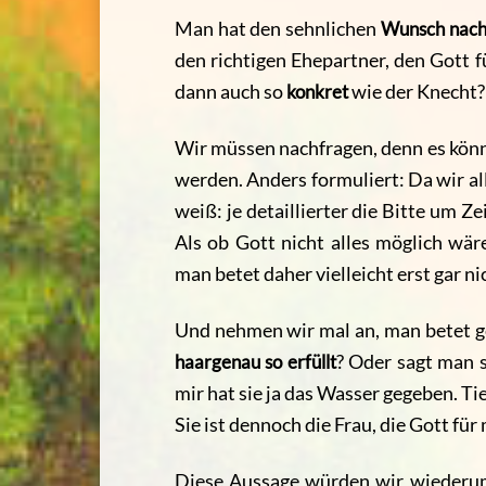
Man hat den sehnlichen
Wunsch nach
den richtigen Ehepartner, den Gott f
dann auch so
konkret
wie der Knecht?
Wir müssen nachfragen, denn es könnt
werden. Anders formuliert: Da wir a
weiß: je detaillierter die Bitte um Z
Als ob Gott nicht alles möglich wär
man betet daher vielleicht erst gar ni
Und nehmen wir mal an, man betet gen
haargenau so erfüllt
? Oder sagt man s
mir hat sie ja das Wasser gegeben. Tie
Sie ist dennoch die Frau, die Gott für
Diese Aussage würden wir wiederum