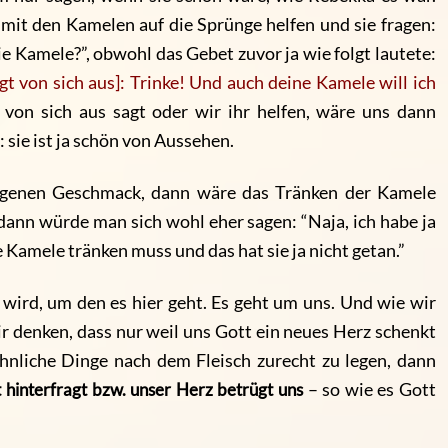
mit den Kamelen auf die Sprünge helfen und sie fragen:
ie Kamele?”, obwohl das Gebet zuvor ja wie folgt lautete:
gt von sich aus]: Trinke! Und auch deine Kamele will ich
n von sich aus sagt oder wir ihr helfen, wäre uns dann
 sie ist ja schön von Aussehen.
eigenen Geschmack, dann wäre das Tränken der Kamele
dann würde man sich wohl eher sagen: “Naja, ich habe ja
e Kamele tränken muss und das hat sie ja nicht getan.”
 wird, um den es hier geht. Es geht um uns. Und wie wir
wir denken, dass nur weil uns Gott ein neues Herz schenkt
ähnliche Dinge nach dem Fleisch zurecht zu legen, dann
 hinterfragt bzw. unser Herz betrügt uns
– so wie es Gott