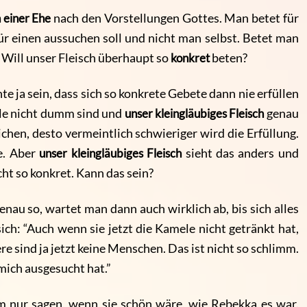
 einer Ehe
nach den Vorstellungen Gottes. Man betet für
ür einen aussuchen soll und nicht man selbst. Betet man
 Will unser Fleisch überhaupt so
konkret
beten?
e ja sein, dass sich so konkrete Gebete dann nie erfüllen
lle nicht dumm sind und
unser kleingläubiges Fleisch
genau
eichen, desto vermeintlich schwieriger wird die Erfüllung.
e. Aber
unser kleingläubiges Fleisch
sieht das anders und
cht so konkret. Kann das sein?
au so, wartet man dann auch wirklich ab, bis sich alles
ich: “Auch wenn sie jetzt die Kamele nicht getränkt hat,
re sind ja jetzt keine Menschen. Das ist nicht so schlimm.
 mich ausgesucht hat.”
 nur sagen, wenn sie schön wäre, wie Rebekka es war.