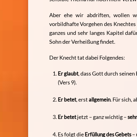
Aber ehe wir abdriften, wollen 
vorbildhafte Vorgehen des Knechte
ganzes und sehr langes Kapitel dafü
Sohn der Verheißung findet.
Der Knecht tat dabei Folgendes:
Er glaubt
, dass Gott durch seinen 
(Vers 9).
Er betet
, erst
allgemein
. Für sich,
Er betet
jetzt – ganz wichtig –
sehr
Es folgt die
Erfüllung des Gebets
– 