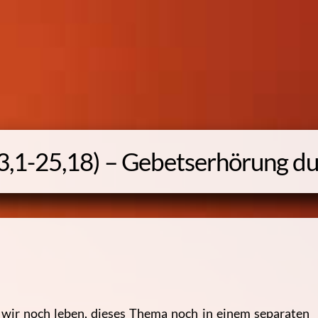
3,1-25,18) – Gebetserhörung du
 wir noch leben, dieses Thema noch in einem separaten